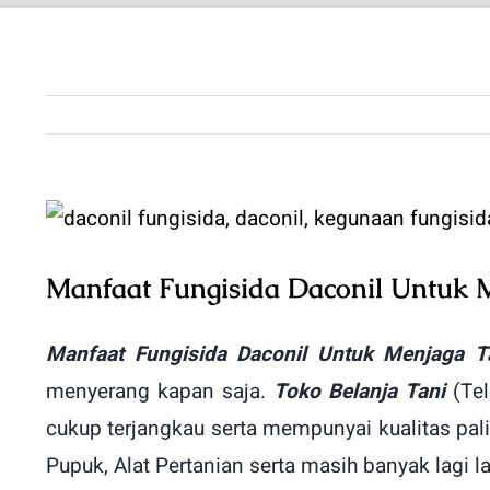
View
Larger
Manfaat Fungisida Daconil Untuk 
Image
Manfaat Fungisida Daconil Untuk Menjaga T
menyerang kapan saja.
Toko Belanja Tani
(Te
cukup terjangkau serta mempunyai kualitas pal
Pupuk, Alat Pertanian serta masih banyak lagi l