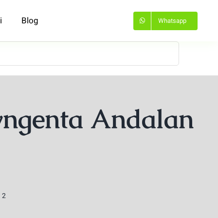
i
Blog
Whatsapp
Syngenta Andalan
 2