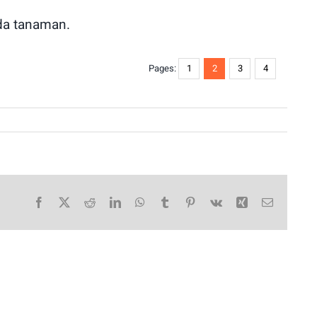
da tanaman.
Pages:
1
2
3
4
Facebook
X
Reddit
LinkedIn
WhatsApp
Tumblr
Pinterest
Vk
Xing
Email