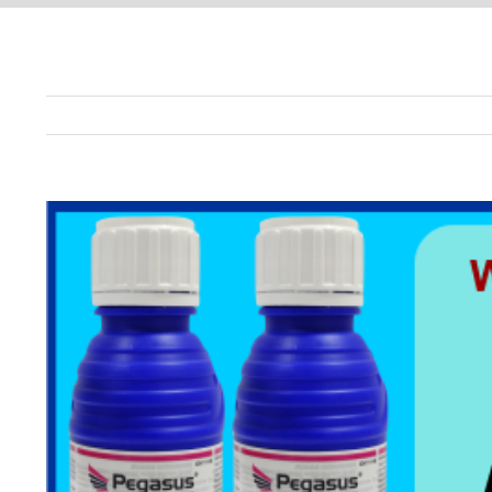
View
Larger
Image