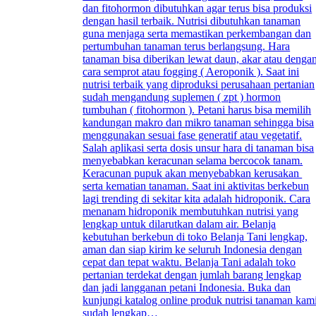
dan fitohormon dibutuhkan agar terus bisa produksi
dengan hasil terbaik. Nutrisi dibutuhkan tanaman
guna menjaga serta memastikan perkembangan dan
pertumbuhan tanaman terus berlangsung. Hara
tanaman bisa diberikan lewat daun, akar atau denga
cara semprot atau fogging ( Aeroponik ). Saat ini
nutrisi terbaik yang diproduksi perusahaan pertanian
sudah mengandung suplemen ( zpt ) hormon
tumbuhan ( fitohormon ). Petani harus bisa memilih
kandungan makro dan mikro tanaman sehingga bisa
menggunakan sesuai fase generatif atau vegetatif.
Salah aplikasi serta dosis unsur hara di tanaman bisa
menyebabkan keracunan selama bercocok tanam.
Keracunan pupuk akan menyebabkan kerusakan
serta kematian tanaman. Saat ini aktivitas berkebun
lagi trending di sekitar kita adalah hidroponik. Cara
menanam hidroponik membutuhkan nutrisi yang
lengkap untuk dilarutkan dalam air. Belanja
kebutuhan berkebun di toko Belanja Tani lengkap,
aman dan siap kirim ke seluruh Indonesia dengan
cepat dan tepat waktu. Belanja Tani adalah toko
pertanian terdekat dengan jumlah barang lengkap
dan jadi langganan petani Indonesia. Buka dan
kunjungi katalog online produk nutrisi tanaman kam
sudah lengkap…