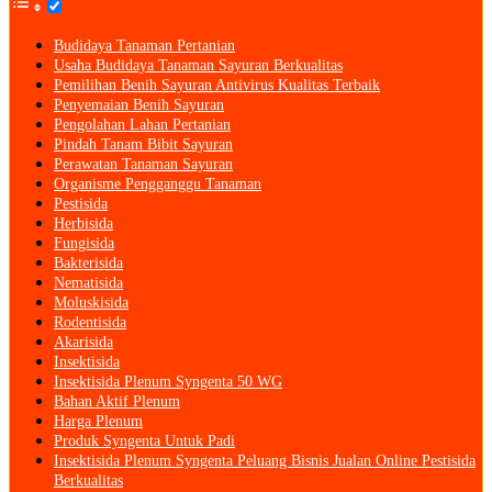
Budidaya Tanaman Pertanian
Usaha Budidaya Tanaman Sayuran Berkualitas
Pemilihan Benih Sayuran Antivirus Kualitas Terbaik
Penyemaian Benih Sayuran
Pengolahan Lahan Pertanian
Pindah Tanam Bibit Sayuran
Perawatan Tanaman Sayuran
Organisme Pengganggu Tanaman
Pestisida
Herbisida
Fungisida
Bakterisida
Nematisida
Moluskisida
Rodentisida
Akarisida
Insektisida
Insektisida Plenum Syngenta 50 WG
Bahan Aktif Plenum
Harga Plenum
Produk Syngenta Untuk Padi
Insektisida Plenum Syngenta Peluang Bisnis Jualan Online Pestisida
Berkualitas