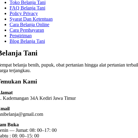
Toko Belanja Tani
FAQ Belanja Tani
Policy Privacy
Syarat Dan Ketentuan
Cara Belanja Online
Cara Pembayaran
Pengiriman
Blog Belanja Tani
Belanja Tani
empat belanja benih, pupuk, obat pertanian hingga alat pertanian terbai
arga terjangkau.
Temukan Kami
lamat
l. Kademangan 34A Kediri
Jawa Timur
mail
anibelanja@gmail.com
am Buka
enin — Jumat: 08: 00–17: 00
abtu : 08: 00–15: 00