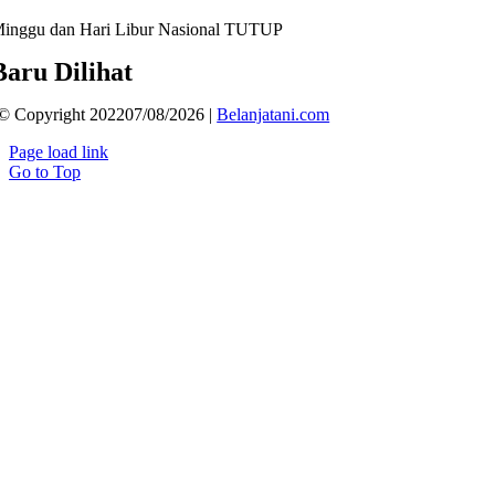
inggu dan Hari Libur Nasional TUTUP
Baru Dilihat
© Copyright 202207/08/2026 |
Belanjatani.com
Page load link
Go to Top