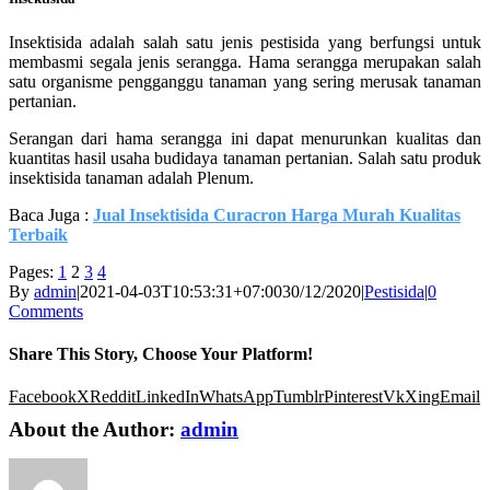
Insektisida adalah salah satu jenis pestisida yang berfungsi untuk
membasmi segala jenis serangga. Hama serangga merupakan salah
satu organisme pengganggu tanaman yang sering merusak tanaman
pertanian.
Serangan dari hama serangga ini dapat menurunkan kualitas dan
kuantitas hasil usaha budidaya tanaman pertanian. Salah satu produk
insektisida tanaman adalah Plenum.
Baca Juga :
Jual Insektisida Curacron Harga Murah Kualitas
Terbaik
Pages:
1
2
3
4
By
admin
|
2021-04-03T10:53:31+07:00
30/12/2020
|
Pestisida
|
0
Comments
Share This Story, Choose Your Platform!
Facebook
X
Reddit
LinkedIn
WhatsApp
Tumblr
Pinterest
Vk
Xing
Email
About the Author:
admin