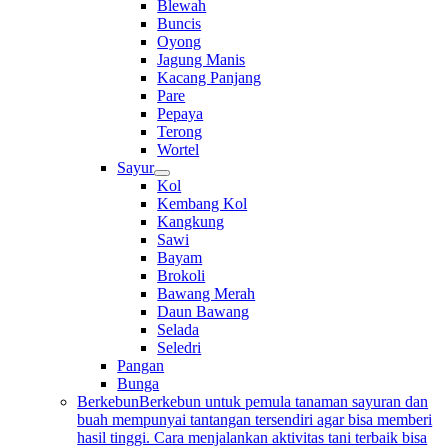
Blewah
Buncis
Oyong
Jagung Manis
Kacang Panjang
Pare
Pepaya
Terong
Wortel
Sayur
Kol
Kembang Kol
Kangkung
Sawi
Bayam
Brokoli
Bawang Merah
Daun Bawang
Selada
Seledri
Pangan
Bunga
Berkebun
Berkebun untuk pemula tanaman sayuran dan
buah mempunyai tantangan tersendiri agar bisa memberi
hasil tinggi. Cara menjalankan aktivitas tani terbaik bisa