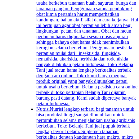
usaha berkebun tanaman buah, sayuran, bunga dan
tanaman pangan. Penggunaan sarana pendukung
obat kimia pertanian harus memperhatikan
kandungan, bahan aktif, sifat dan cara kerjanya. Hal
ini bertujuan agar obat pertanian lebih aman bagi
lingkungan, petani dan tanaman. Obat dan racun
pertanian harus digunakan sesuai dosis anjuran
sehingga bahaya obat hama tidak menimbulkan
kerugian selama berkebun. Penggunaan pestisida
pertanian mulai dari : insektisida, fungisida,
nematisida, akarisida, herbisida dan rodentisida
banyak dilakukan petani Indonesia. Toko Belanja
Tani jual racun hama lengkap berkualitas terbaik
dengan cara online. Toko kami hanya menjual
produk original yang banyak digunakan petani
untuk usaha berkebun. Belanja pestisida cara online
terbaik di toko pertanian Belanja Tani dijamin
barang pasti datang. Kami sudah dipercaya banyak
petani Indonesia.
Nutrisi
Nutrisi lengkap terbaru bagi tanaman untuk
bisa produksi tinggi sangat dibutuhkan untuk
pertumbuhan selama menjalankan usaha agribisnis
berkebun. Toko Belanja Tani jual pupuk terbaik
lengkap favorit petani. Suplemen tanaman
berkualitas dengan kandungan hara makro, mikro