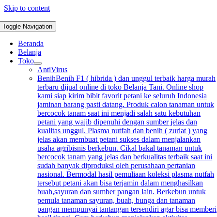
Skip to content
Toggle Navigation
Beranda
Belanja
Toko
AntiVirus
Benih
Benih F1 ( hibrida ) dan unggul terbaik harga murah
terbaru dijual online di toko Belanja Tani. Online shop
kami siap kirim bibit favorit petani ke seluruh Indonesia
jaminan barang pasti datang. Produk calon tanaman untuk
bercocok tanam saat ini menjadi salah satu kebutuhan
petani yang wajib dipenuhi dengan sumber jelas dan
kualitas unggul. Plasma nutfah dan benih ( zuriat ) yang
jelas akan membuat petani sukses dalam menjalankan
usaha agribisnis berkebun. Cikal bakal tanaman untuk
bercocok tanam yang jelas dan berkualitas terbaik saat ini
sudah banyak diproduksi oleh perusahaan pertanian
nasional. Bermodal hasil pemuliaan koleksi plasma nutfah
tersebut petani akan bisa terjamin dalam menghasilkan
buah,sayuran dan sumber pangan lain. Berkebun untuk
pemula tanaman sayuran, buah, bunga dan tanaman
pangan mempunyai tantangan tersendiri agar bisa memberi