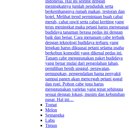
Indonesia. Hal ini seiring dengan
meningkatnya jumlah penduduk serta
berkembangnya rumah makan, restoran dan
hotel. Melihat trend permintaan buah cabai
merah, cabai rawit serta cabai keriting yang
terus meningkat maka petani harus menguasai
budidaya tanaman berasa pedas ini dengan
baik dan benar. Cara menanam cabe terbaik
dengan teknologi budidaya terbaru yang
lengkap harus dikuasai petani selama usaha
berkebun komoditi yang dikenal pedas ini.
Tanam cabe menggunakan paket budidaya
yang benar mulai dari pengolahan lahan,
pemilihan benih unggul, perawatan,
pemupukan, pengendalian hama penyakit
sampai panen akan mencegah petani gagal
dan rugi. Pohon cabe juga harus
menggunakan varietas yang tepat sehingga
sesuai dengan lokasi, musim dan kebutuhan
pasar. Hal ini…
Tomat
Melon
Semangka
Labu
Timun