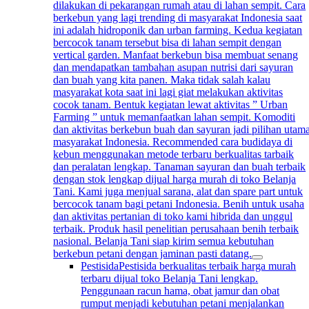
dilakukan di pekarangan rumah atau di lahan sempit. Cara
berkebun yang lagi trending di masyarakat Indonesia saat
ini adalah hidroponik dan urban farming. Kedua kegiatan
bercocok tanam tersebut bisa di lahan sempit dengan
vertical garden. Manfaat berkebun bisa membuat senang
dan mendapatkan tambahan asupan nutrisi dari sayuran
dan buah yang kita panen. Maka tidak salah kalau
masyarakat kota saat ini lagi giat melakukan aktivitas
cocok tanam. Bentuk kegiatan lewat aktivitas ” Urban
Farming ” untuk memanfaatkan lahan sempit. Komoditi
dan aktivitas berkebun buah dan sayuran jadi pilihan utam
masyarakat Indonesia. Recommended cara budidaya di
kebun menggunakan metode terbaru berkualitas tarbaik
dan peralatan lengkap. Tanaman sayuran dan buah terbaik
dengan stok lengkap dijual harga murah di toko Belanja
Tani. Kami juga menjual sarana, alat dan spare part untuk
bercocok tanam bagi petani Indonesia. Benih untuk usaha
dan aktivitas pertanian di toko kami hibrida dan unggul
terbaik. Produk hasil penelitian perusahaan benih terbaik
nasional. Belanja Tani siap kirim semua kebutuhan
berkebun petani dengan jaminan pasti datang.
Pestisida
Pestisida berkualitas terbaik harga murah
terbaru dijual toko Belanja Tani lengkap.
Penggunaan racun hama, obat jamur dan obat
rumput menjadi kebutuhan petani menjalankan