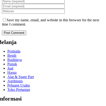
Save my name, email, and website in this browser for the next
time I comment.
Belanja
Pestisida
Benih
Budidaya
Pupuk
Jual
Harga
Alat & Spare Part
Agribisnis
Peluang Usaha
Toko Pertanian
Informasi