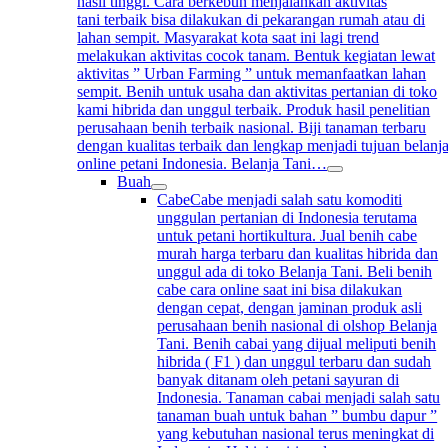
hasil tinggi. Cara berkebun menjalankan aktivitas
tani terbaik bisa dilakukan di pekarangan rumah atau di
lahan sempit. Masyarakat kota saat ini lagi trend
melakukan aktivitas cocok tanam. Bentuk kegiatan lewat
aktivitas ” Urban Farming ” untuk memanfaatkan lahan
sempit. Benih untuk usaha dan aktivitas pertanian di toko
kami hibrida dan unggul terbaik. Produk hasil penelitian
perusahaan benih terbaik nasional. Biji tanaman terbaru
dengan kualitas terbaik dan lengkap menjadi tujuan belanj
online petani Indonesia. Belanja Tani…
Buah
Cabe
Cabe menjadi salah satu komoditi
unggulan pertanian di Indonesia terutama
untuk petani hortikultura. Jual benih cabe
murah harga terbaru dan kualitas hibrida dan
unggul ada di toko Belanja Tani. Beli benih
cabe cara online saat ini bisa dilakukan
dengan cepat, dengan jaminan produk asli
perusahaan benih nasional di olshop Belanja
Tani. Benih cabai yang dijual meliputi benih
hibrida ( F1 ) dan unggul terbaru dan sudah
banyak ditanam oleh petani sayuran di
Indonesia. Tanaman cabai menjadi salah satu
tanaman buah untuk bahan ” bumbu dapur ”
yang kebutuhan nasional terus meningkat di