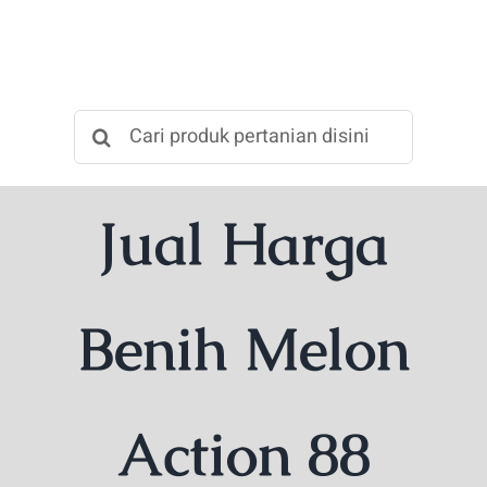
Skip
to
content
Search
for:
Jual Harga
Benih Melon
Action 88