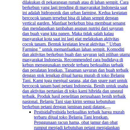
dilakukan di pekarangan rumah atau di lahan sempit. Cara
berkebun yang lagi trending di masyarakat Indonesia saat
ini adalah hidroponik dan urban farming. Kedua kegiatan
bercocok tanam tersebut bisa di lahan sempit dengan
vertical garden. Manfaat berkebun bisa membuat senang
dan mendapatkan tambahan asupan nutrisi dari sayuran
dan buah yang kita panen. Maka tidak salah kalau
masyarakat kota saat ini lagi giat melakukan aktivitas
cocok tanam. Bentuk kegiatan lewat aktivitas ” Urban
Farming ” untuk memanfaatkan lahan sempit. Komoditi
dan aktivitas berkebun buah dan sayuran jadi pilihan utam
masyarakat Indonesia. Recommended cara budidaya di
kebun menggunakan metode terbaru berkualitas tarbaik
dan peralatan lengkap. Tanaman sayuran dan buah terbaik
dengan stok lengkap dijual harga murah di toko Belanja
Tani. Kami juga menjual sarana, alat dan spare part untuk
bercocok tanam bagi petani Indonesia. Benih untuk usaha
dan aktivitas pertanian di toko kami hibrida dan unggul
terbaik. Produk hasil penelitian perusahaan benih terbaik
nasional. Belanja Tani siap kirim semua kebutuhan
berkebun petani dengan jaminan pasti datang.
Pestisida
Pestisida berkualitas terbaik harga murah
terbaru dijual toko Belanja Tani lengkap.
Penggunaan racun hama, obat jamur dan obat
rumput menjadi kebutuhan petani menjalankan