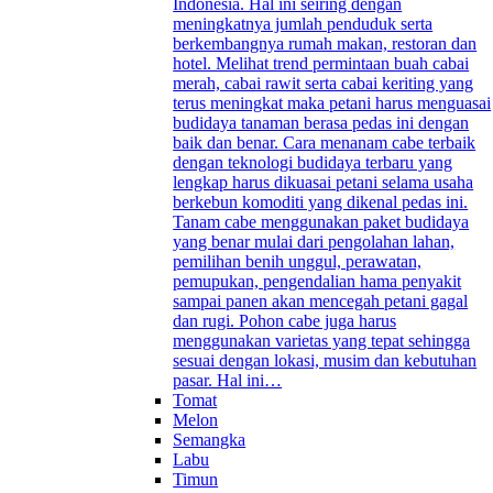
Indonesia. Hal ini seiring dengan
meningkatnya jumlah penduduk serta
berkembangnya rumah makan, restoran dan
hotel. Melihat trend permintaan buah cabai
merah, cabai rawit serta cabai keriting yang
terus meningkat maka petani harus menguasai
budidaya tanaman berasa pedas ini dengan
baik dan benar. Cara menanam cabe terbaik
dengan teknologi budidaya terbaru yang
lengkap harus dikuasai petani selama usaha
berkebun komoditi yang dikenal pedas ini.
Tanam cabe menggunakan paket budidaya
yang benar mulai dari pengolahan lahan,
pemilihan benih unggul, perawatan,
pemupukan, pengendalian hama penyakit
sampai panen akan mencegah petani gagal
dan rugi. Pohon cabe juga harus
menggunakan varietas yang tepat sehingga
sesuai dengan lokasi, musim dan kebutuhan
pasar. Hal ini…
Tomat
Melon
Semangka
Labu
Timun