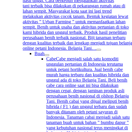
hasil tinggi. Cara berkebun menjalankan aktivitas
tani terbaik bisa dilakukan di pekarangan rumah atau di
lahan sempit. Masyarakat kota saat ini lagi trend
melakukan aktivitas cocok tanam. Bentuk kegiatan lewat
aktivitas ” Urban Farming ” untuk memanfaatkan lahan
sempit. Benih untuk usaha dan aktivitas pertanian di toko
kami hibrida dan unggul terbaik. Produk hasil penelitian
perusahaan benih terbaik nasional. Biji tanaman terbaru
dengan kualitas terbaik dan lengkap menjadi tujuan belanj
online petani Indonesia. Belanja Tani…
Buah
Cabe
Cabe menjadi salah satu komoditi
unggulan pertanian di Indonesia terutama
untuk petani hortikultura. Jual benih cabe
murah harga terbaru dan kualitas hibrida dan
unggul ada di toko Belanja Tani. Beli benih
cabe cara online saat ini bisa dilakukan
dengan cepat, dengan jaminan produk asli
perusahaan benih nasional di olshop Belanja
Tani. Benih cabai yang dijual meliputi benih
hibrida ( F1 ) dan unggul terbaru dan sudah
banyak ditanam oleh petani sayuran di
Indonesia. Tanaman cabai menjadi salah satu
tanaman buah untuk bahan ” bumbu dapur ”
yang kebutuhan nasional terus meningkat di