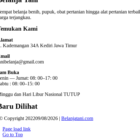
empat belanja benih, pupuk, obat pertanian hingga alat pertanian terbai
arga terjangkau.
Temukan Kami
lamat
l. Kademangan 34A Kediri
Jawa Timur
mail
anibelanja@gmail.com
am Buka
enin — Jumat: 08: 00–17: 00
abtu : 08: 00–15: 00
inggu dan Hari Libur Nasional TUTUP
Baru Dilihat
© Copyright 202209/08/2026 |
Belanjatani.com
Page load link
Go to Top