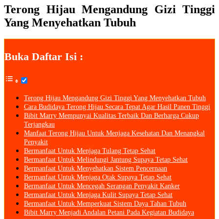
Terong Hijau Mengandung Gizi Tinggi
Yang Menyehatkan Tubuh
Buka Daftar Isi :
Terong Hijau Mengandung Gizi Tinggi Yang Menyehatkan Tubuh
Cara Budidaya Terong Hijau Secara Tepat Agar Hasil Panen Tinggi
Bibit Marry Mempunyai Kualitas Terbaik Dan Berharga Cukup
Terjangkau
Manfaat Terong Hijau Untuk Menjaga Kesehatan Dan Menangkal
Penyakit
Bermanfaat Untuk Menjaga Tulang Tetap Sehat
Bermanfaat Untuk Melindungi Jantung Supaya Tetap Sehat
Bermanfaat Untuk Menyehatkan Sistem Pencernaan
Bermanfaat Untuk Menjaga Otak Supaya Tetap Sehat
Bermanfaat Untuk Mencegah Serangan Penyakit Kanker
Bermanfaat Untuk Menjaga Kulit Supaya Tetap Sehat
Bermanfaat Untuk Memperkuat Sistem Daya Tahan Tubuh
Bibit Marry Menjadi Andalan Petani Pada Kegiatan Budidaya