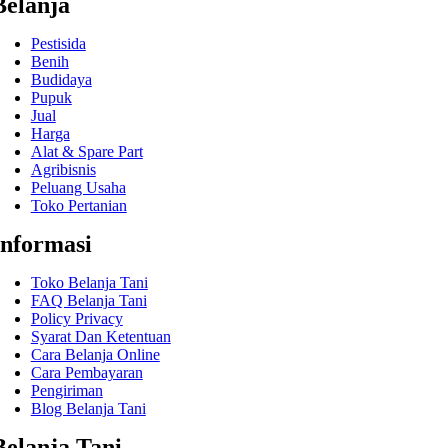
Belanja
Pestisida
Benih
Budidaya
Pupuk
Jual
Harga
Alat & Spare Part
Agribisnis
Peluang Usaha
Toko Pertanian
Informasi
Toko Belanja Tani
FAQ Belanja Tani
Policy Privacy
Syarat Dan Ketentuan
Cara Belanja Online
Cara Pembayaran
Pengiriman
Blog Belanja Tani
Belanja Tani