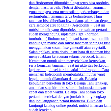
dan fitohormon dibutuhkan agar terus bisa produksi
dengan hasil terbaik. Nutrisi dibutuhkan tanaman
guna menjaga serta memastikan perkembangan dan
pertumbuhan tanaman terus berlangsung. Hara
tanaman bisa diberikan lewat daun, akar atau denga
cara semprot atau fogging ( Aeroponik ). Saat ini
nutrisi terbaik yang diproduksi perusahaan pertanian
sudah mengandung suplemen ( zpt ) hormon
tumbuhan ( fitohormon ). Petani harus bisa memilih
kandungan makro dan mikro tanaman sehingga bisa
menggunakan sesuai fase generatif atau vegetatif.
Salah aplikasi serta dosis unsur hara di tanaman bisa
menyebabkan keracunan selama bercocok tanam.
Keracunan pupuk akan menyebabkan kerusakan
serta kematian tanaman. Saat ini aktivitas berkebun
lagi trending di sekitar kita adalah hidroponik. Cara
menanam hidroponik membutuhkan nutrisi yang
lengkap untuk dilarutkan dalam air. Belanja
kebutuhan berkebun di toko Belanja Tani lengkap,
aman dan siap kirim ke seluruh Indonesia dengan
cepat dan tepat waktu. Belanja Tani adalah toko
pertanian terdekat dengan jumlah barang lengkap
dan jadi langganan petani Indonesia. Buka dan
kunjungi katalog online produk nutrisi tanaman kam
sudah lengkap…