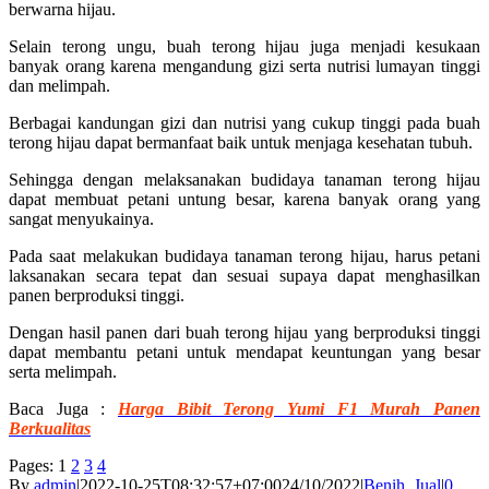
berwarna hijau.
Selain terong ungu, buah terong hijau juga menjadi kesukaan
banyak orang karena mengandung gizi serta nutrisi lumayan tinggi
dan melimpah.
Berbagai kandungan gizi dan nutrisi yang cukup tinggi pada buah
terong hijau dapat bermanfaat baik untuk menjaga kesehatan tubuh.
Sehingga dengan melaksanakan budidaya tanaman terong hijau
dapat membuat petani untung besar, karena banyak orang yang
sangat menyukainya.
Pada saat melakukan budidaya tanaman terong hijau, harus petani
laksanakan secara tepat dan sesuai supaya dapat menghasilkan
panen berproduksi tinggi.
Dengan hasil panen dari buah terong hijau yang berproduksi tinggi
dapat membantu petani untuk mendapat keuntungan yang besar
serta melimpah.
Baca Juga :
Harga Bibit Terong Yumi F1 Murah Panen
Berkualitas
Pages:
1
2
3
4
By
admin
|
2022-10-25T08:32:57+07:00
24/10/2022
|
Benih
,
Jual
|
0