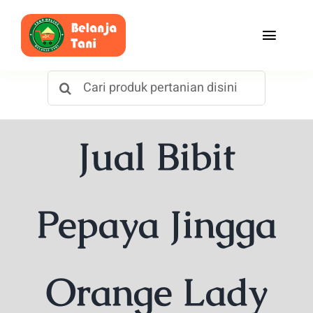
Skip
to
Toggle
content
Naviga
Search
Beranda
for:
Belanja
Jual Bibit
Toko
Tentang Kami
Pepaya Jingga
Blog
Orange Lady