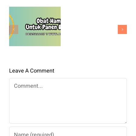
Kol
Green
Obat Hama
Nova
Padi Untuk
F1
Panen
Benih
Berkualitas
Premium
Untuk
Panen
Leave A Comment
Maksimal
Comment