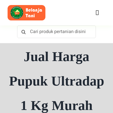
Skip
to
Toggle
content
Naviga
Search
Beranda
for:
Belanja
Jual Harga
Toko
Tentang Kami
Pupuk Ultradap
Blog
1 Kg Murah