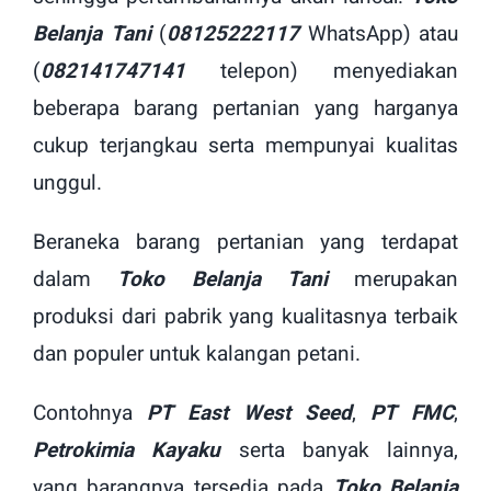
Belanja Tani
(
08125222117
WhatsApp) atau
(
082141747141
telepon) menyediakan
beberapa barang pertanian yang harganya
cukup terjangkau serta mempunyai kualitas
unggul.
Beraneka barang pertanian yang terdapat
dalam
Toko Belanja Tani
merupakan
produksi dari pabrik yang kualitasnya terbaik
dan populer untuk kalangan petani.
Contohnya
PT East West Seed
,
PT FMC
,
Petrokimia Kayaku
serta banyak lainnya,
yang barangnya tersedia pada
Toko Belanja