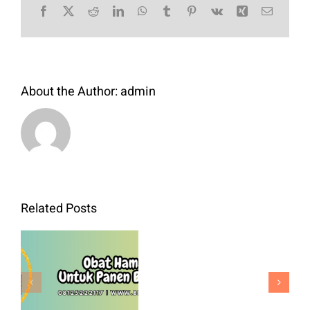
Facebook
X
Reddit
LinkedIn
WhatsApp
Tumblr
Pinterest
Vk
Xing
Email
About the Author:
admin
Bibit
Related Posts
Kol
Green
Obat Hama
Nova
Padi Untuk
F1
Panen
Benih