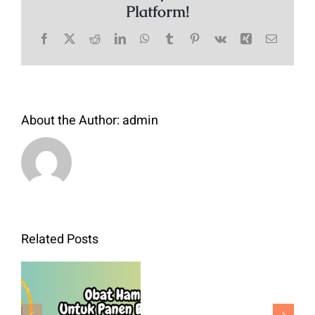
Platform!
Facebook
X
Reddit
LinkedIn
WhatsApp
Tumblr
Pinterest
Vk
Xing
Email
About the Author:
admin
Bibit
Related Posts
Kol
Green
Obat Hama
Nova
Padi Untuk