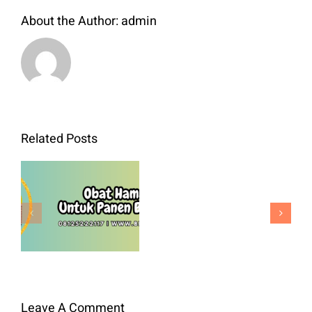
About the Author:
admin
Bibit
Related Posts
Kol
Green
Obat Hama
Nova
Padi Untuk
F1
Panen
Benih
Berkualitas
Premium
Untuk
Panen
Leave A Comment