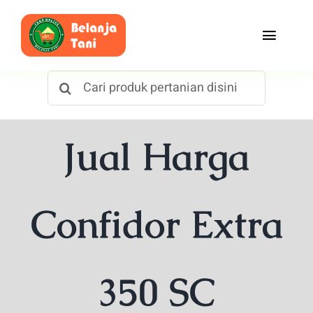
Skip
to
Toggle
content
Naviga
Search
Beranda
for:
Belanja
Jual Harga
Toko
Tentang Kami
Confidor Extra
Blog
350 SC