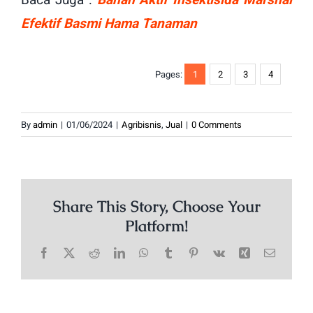
Baca Juga :
Bahan Aktif Insektisida Marshal
Efektif Basmi Hama Tanaman
Pages:
1
2
3
4
By
admin
|
01/06/2024
|
Agribisnis
,
Jual
|
0 Comments
Share This Story, Choose Your
Platform!
Facebook
X
Reddit
LinkedIn
WhatsApp
Tumblr
Pinterest
Vk
Xing
Email