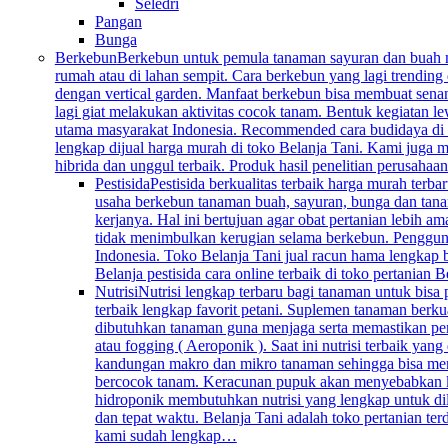
Seledri
Pangan
Bunga
Berkebun
Berkebun untuk pemula tanaman sayuran dan buah mem
rumah atau di lahan sempit. Cara berkebun yang lagi trending 
dengan vertical garden. Manfaat berkebun bisa membuat senan
lagi giat melakukan aktivitas cocok tanam. Bentuk kegiatan l
utama masyarakat Indonesia. Recommended cara budidaya di k
lengkap dijual harga murah di toko Belanja Tani. Kami juga me
hibrida dan unggul terbaik. Produk hasil penelitian perusahaa
Pestisida
Pestisida berkualitas terbaik harga murah ter
usaha berkebun tanaman buah, sayuran, bunga dan tana
kerjanya. Hal ini bertujuan agar obat pertanian lebih 
tidak menimbulkan kerugian selama berkebun. Penggunaan 
Indonesia. Toko Belanja Tani jual racun hama lengkap 
Belanja pestisida cara online terbaik di toko pertanian
Nutrisi
Nutrisi lengkap terbaru bagi tanaman untuk bisa
terbaik lengkap favorit petani. Suplemen tanaman berku
dibutuhkan tanaman guna menjaga serta memastikan per
atau fogging ( Aeroponik ). Saat ini nutrisi terbaik y
kandungan makro dan mikro tanaman sehingga bisa mengg
bercocok tanam. Keracunan pupuk akan menyebabkan keru
hidroponik membutuhkan nutrisi yang lengkap untuk dil
dan tepat waktu. Belanja Tani adalah toko pertanian te
kami sudah lengkap…