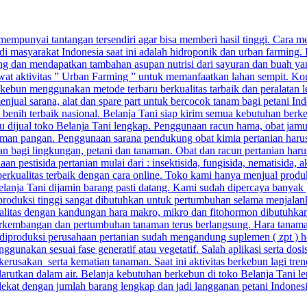
punyai tantangan tersendiri agar bisa memberi hasil tinggi. Cara menj
di masyarakat Indonesia saat ini adalah hidroponik dan urban farming.
g dan mendapatkan tambahan asupan nutrisi dari sayuran dan buah yang
ewat aktivitas ” Urban Farming ” untuk memanfaatkan lahan sempit. Kom
ebun menggunakan metode terbaru berkualitas tarbaik dan peralatan 
njual sarana, alat dan spare part untuk bercocok tanam bagi petani Ind
n benih terbaik nasional. Belanja Tani siap kirim semua kebutuhan berk
baru dijual toko Belanja Tani lengkap. Penggunaan racun hama, obat ja
man pangan. Penggunaan sarana pendukung obat kimia pertanian harus 
aman bagi lingkungan, petani dan tanaman. Obat dan racun pertanian ha
pestisida pertanian mulai dari : insektisida, fungisida, nematisida, ak
berkualitas terbaik dengan cara online. Toko kami hanya menjual prod
 Belanja Tani dijamin barang pasti datang. Kami sudah dipercaya banyak 
 produksi tinggi sangat dibutuhkan untuk pertumbuhan selama menjalan
alitas dengan kandungan hara makro, mikro dan fitohormon dibutuhkan a
kembangan dan pertumbuhan tanaman terus berlangsung. Hara tanaman 
ang diproduksi perusahaan pertanian sudah mengandung suplemen ( zpt ) 
unakan sesuai fase generatif atau vegetatif. Salah aplikasi serta do
sakan serta kematian tanaman. Saat ini aktivitas berkebun lagi trend
arutkan dalam air. Belanja kebutuhan berkebun di toko Belanja Tani le
rdekat dengan jumlah barang lengkap dan jadi langganan petani Indones