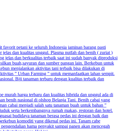
t favorit petani ke seluruh Indonesia jaminan barang pasti
elas dan kualitas unggul. Plasma nutfah dan benih ( zuriat )
jelas dan berkualitas terbaik saat ini sudah banyak diproduksi
hasilkan buah,sayuran dan sumber pangan lain. Berkebun untuk
un menjalankan aktivitas tani terbaik bisa dilakukan di
 aktivitas ” Urban Farming ” untuk memanfaatkan lahan sempit.
asional. Biji tanaman terbaru dengan kualitas terbaik dan
be murah harga terbaru dan kualitas hibrida dan unggul ada di
aan benih nasional di olshop Belanja Tani. Benih cabai yang
naman cabai menjadi salah satu tanaman buah untuk bahan ”
duduk serta berkembangnya rumah makan, restoran dan hotel.
nguasai budidaya tanaman berasa pedas ini dengan baik dan
berkebun komoditi yang dikenal pedas ini. Tanam cabe
, pengendalian hama penyakit sampai panen akan mencegah