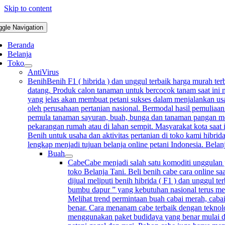
Skip to content
ggle Navigation
Beranda
Belanja
Toko
AntiVirus
Benih
Benih F1 ( hibrida ) dan unggul terbaik harga murah terb
datang. Produk calon tanaman untuk bercocok tanam saat ini m
yang jelas akan membuat petani sukses dalam menjalankan usah
oleh perusahaan pertanian nasional. Bermodal hasil pemuliaan
pemula tanaman sayuran, buah, bunga dan tanaman pangan mempu
pekarangan rumah atau di lahan sempit. Masyarakat kota saat 
Benih untuk usaha dan aktivitas pertanian di toko kami hibrida
lengkap menjadi tujuan belanja online petani Indonesia. Bela
Buah
Cabe
Cabe menjadi salah satu komoditi unggulan p
toko Belanja Tani. Beli benih cabe cara online sa
dijual meliputi benih hibrida ( F1 ) dan unggul 
bumbu dapur ” yang kebutuhan nasional terus me
Melihat trend permintaan buah cabai merah, cabai
benar. Cara menanam cabe terbaik dengan teknolo
menggunakan paket budidaya yang benar mulai d