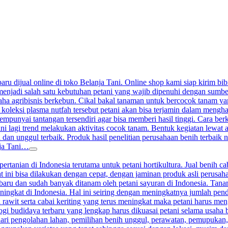
aru dijual online di toko Belanja Tani. Online shop kami siap kirim bibi
enjadi salah satu kebutuhan petani yang wajib dipenuhi dengan sumber j
a agribisnis berkebun. Cikal bakal tanaman untuk bercocok tanam yang 
 koleksi plasma nutfah tersebut petani akan bisa terjamin dalam meng
nyai tantangan tersendiri agar bisa memberi hasil tinggi. Cara berkeb
ini lagi trend melakukan aktivitas cocok tanam. Bentuk kegiatan lewat
 dan unggul terbaik. Produk hasil penelitian perusahaan benih terbaik n
nja Tani…
ertanian di Indonesia terutama untuk petani hortikultura. Jual benih ca
at ini bisa dilakukan dengan cepat, dengan jaminan produk asli perusah
terbaru dan sudah banyak ditanam oleh petani sayuran di Indonesia. Ta
ningkat di Indonesia. Hal ini seiring dengan meningkatnya jumlah pen
 rawit serta cabai keriting yang terus meningkat maka petani harus me
gi budidaya terbaru yang lengkap harus dikuasai petani selama usaha 
ari pengolahan lahan, pemilihan benih unggul, perawatan, pemupukan