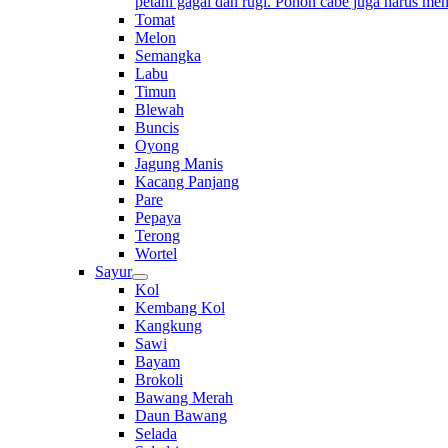
petani gagal dan rugi. Pohon cabe juga harus me
Tomat
Melon
Semangka
Labu
Timun
Blewah
Buncis
Oyong
Jagung Manis
Kacang Panjang
Pare
Pepaya
Terong
Wortel
Sayur
Kol
Kembang Kol
Kangkung
Sawi
Bayam
Brokoli
Bawang Merah
Daun Bawang
Selada