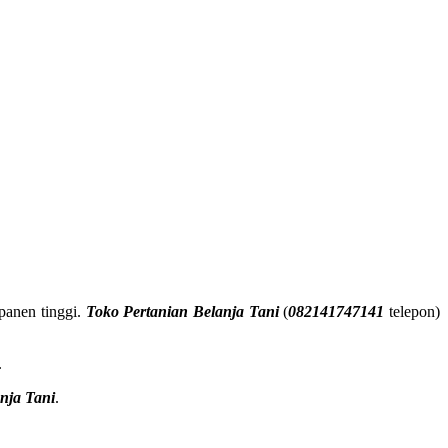
panen tinggi.
Toko Pertanian Belanja Tani
(
082141747141
telepon)
.
nja Tani
.