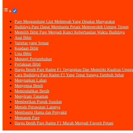
Pare Mengandung Gizi Melimpah Yang Disukai Masyarakat
Budidaya Pare Dapat Membantu Petani Memperoleh Untung Tinggi
Memilih Bibit Pare Menjadi Kunci Keberhasilan Waktu Budidaya
Asal Bibit
Varietas yang Sesuai
Keadaan Bibit
Usia Bibit
Menguji Pertumbuhan
Perlakuan Bibit
Harga Benih Pare Raden F1 Terjangkau Dan Memiliki Kualitas Unggu
Cara Budidaya Pare Raden F1 Yang Tepat Supaya Tumbuh Sehat
Menyiapkan Lahan
Menyemai Benih
Memindahkan Benih
Menyiram Tanaman
Memberikan Pupuk Susulan
Metode Perawatan Lainnya
Membasmi Hama dan Penyakit
Memanen Pare
Harga Benih Pare Raden F1 Murah Menjadi Favorit Petani