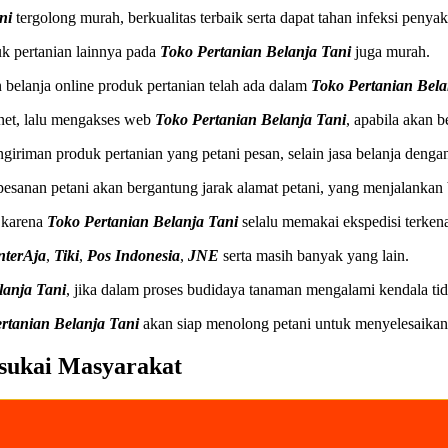
ni
tergolong murah, berkualitas terbaik serta dapat tahan infeksi penyaki
k pertanian lainnya pada
Toko Pertanian Belanja Tani
juga murah.
elanja online produk pertanian telah ada dalam
Toko Pertanian Bela
net, lalu mengakses web
Toko Pertanian Belanja Tani
, apabila akan b
giriman produk pertanian yang petani pesan, selain jasa belanja denga
esanan petani akan bergantung jarak alamat petani, yang menjalankan b
, karena
Toko Pertanian Belanja Tani
selalu memakai ekspedisi terkena
nterAja
,
Tiki
,
Pos Indonesia
,
JNE
serta masih banyak yang lain.
lanja Tani
, jika dalam proses budidaya tanaman mengalami kendala tid
rtanian Belanja Tani
akan siap menolong petani untuk menyelesaikan
sukai Masyarakat