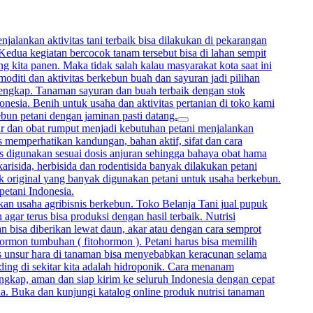
alankan aktivitas tani terbaik bisa dilakukan di pekarangan
 Kedua kegiatan bercocok tanam tersebut bisa di lahan sempit
 kita panen. Maka tidak salah kalau masyarakat kota saat ini
oditi dan aktivitas berkebun buah dan sayuran jadi pilihan
lengkap. Tanaman sayuran dan buah terbaik dengan stok
onesia. Benih untuk usaha dan aktivitas pertanian di toko kami
ebun petani dengan jaminan pasti datang.
mur dan obat rumput menjadi kebutuhan petani menjalankan
memperhatikan kandungan, bahan aktif, sifat dan cara
rus digunakan sesuai dosis anjuran sehingga bahaya obat hama
arisida, herbisida dan rodentisida banyak dilakukan petani
uk original yang banyak digunakan petani untuk usaha berkebun.
petani Indonesia.
kan usaha agribisnis berkebun. Toko Belanja Tani jual pupuk
gar terus bisa produksi dengan hasil terbaik. Nutrisi
bisa diberikan lewat daun, akar atau dengan cara semprot
hormon tumbuhan ( fitohormon ). Petani harus bisa memilih
sis unsur hara di tanaman bisa menyebabkan keracunan selama
ing di sekitar kita adalah hidroponik. Cara menanam
ngkap, aman dan siap kirim ke seluruh Indonesia dengan cepat
ia. Buka dan kunjungi katalog online produk nutrisi tanaman