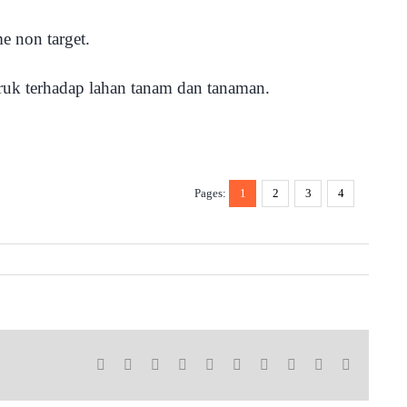
e non target.
ruk terhadap lahan tanam dan tanaman.
Pages:
1
2
3
4
Facebook
X
Reddit
LinkedIn
WhatsApp
Tumblr
Pinterest
Vk
Xing
Email