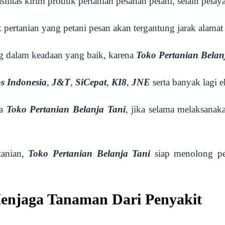
fasilitas kirim produk pertanian pesanan petani, selain pel
 pertanian yang petani pesan akan tergantung jarak alamat
ng dalam keadaan yang baik, karena
Toko Pertanian Belan
s Indonesia
,
J&T
,
SiCepat
,
KI8
,
JNE
serta banyak lagi e
da
Toko Pertanian Belanja Tani
, jika selama melaksana
tanian,
Toko Pertanian Belanja Tani
siap menolong pe
Menjaga Tanaman Dari Penyakit