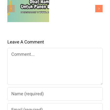
Nova
Padi Untuk
F1
Panen
Benih
Berkualitas
Premium
Untuk
Panen
Leave A Comment
Maksimal
Comment