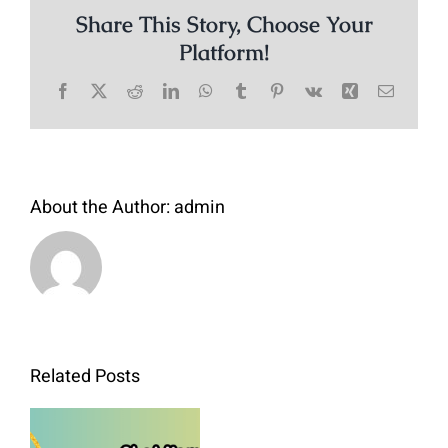
Share This Story, Choose Your
Platform!
Facebook
X
Reddit
LinkedIn
WhatsApp
Tumblr
Pinterest
Vk
Xing
Email
About the Author:
admin
Bibit
Related Posts
Kol
Green
Obat Hama