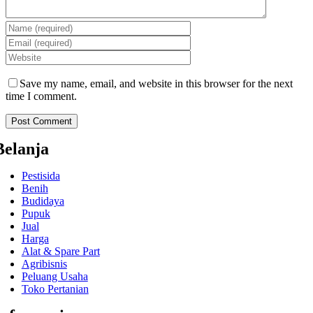
Save my name, email, and website in this browser for the next
time I comment.
Belanja
Pestisida
Benih
Budidaya
Pupuk
Jual
Harga
Alat & Spare Part
Agribisnis
Peluang Usaha
Toko Pertanian