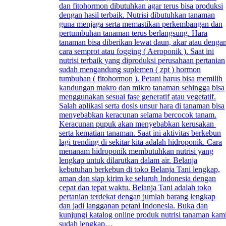
dan fitohormon dibutuhkan agar terus bisa produksi
dengan hasil terbaik. Nutrisi dibutuhkan tanaman
guna menjaga serta memastikan perkembangan dan
pertumbuhan tanaman terus berlangsung. Hara
tanaman bisa diberikan lewat daun, akar atau denga
cara semprot atau fogging ( Aeroponik ). Saat ini
nutrisi terbaik yang diproduksi perusahaan pertanian
sudah mengandung suplemen ( zpt ) hormon
tumbuhan ( fitohormon ). Petani harus bisa memilih
kandungan makro dan mikro tanaman sehingga bisa
menggunakan sesuai fase generatif atau vegetatif.
Salah aplikasi serta dosis unsur hara di tanaman bisa
menyebabkan keracunan selama bercocok tanam.
Keracunan pupuk akan menyebabkan kerusakan
serta kematian tanaman. Saat ini aktivitas berkebun
lagi trending di sekitar kita adalah hidroponik. Cara
menanam hidroponik membutuhkan nutrisi yang
lengkap untuk dilarutkan dalam air. Belanja
kebutuhan berkebun di toko Belanja Tani lengkap,
aman dan siap kirim ke seluruh Indonesia dengan
cepat dan tepat waktu. Belanja Tani adalah toko
pertanian terdekat dengan jumlah barang lengkap
dan jadi langganan petani Indonesia. Buka dan
kunjungi katalog online produk nutrisi tanaman kam
sudah lengkap…