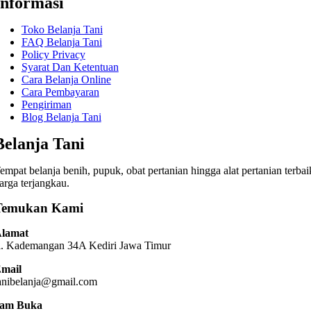
Informasi
Toko Belanja Tani
FAQ Belanja Tani
Policy Privacy
Syarat Dan Ketentuan
Cara Belanja Online
Cara Pembayaran
Pengiriman
Blog Belanja Tani
Belanja Tani
empat belanja benih, pupuk, obat pertanian hingga alat pertanian terbai
arga terjangkau.
Temukan Kami
lamat
l. Kademangan 34A Kediri
Jawa Timur
mail
anibelanja@gmail.com
am Buka