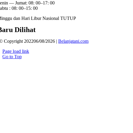
enin — Jumat: 08: 00–17: 00
abtu : 08: 00–15: 00
inggu dan Hari Libur Nasional TUTUP
Baru Dilihat
© Copyright 202206/08/2026 |
Belanjatani.com
Page load link
Go to Top