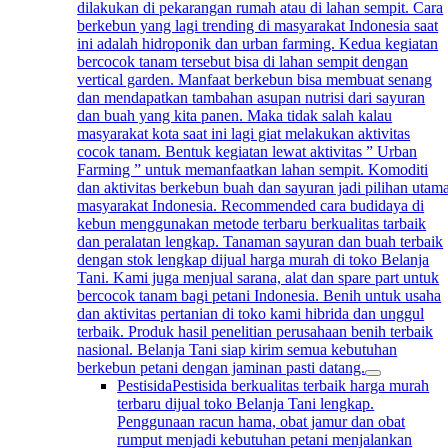
dilakukan di pekarangan rumah atau di lahan sempit. Cara
berkebun yang lagi trending di masyarakat Indonesia saat
ini adalah hidroponik dan urban farming. Kedua kegiatan
bercocok tanam tersebut bisa di lahan sempit dengan
vertical garden. Manfaat berkebun bisa membuat senang
dan mendapatkan tambahan asupan nutrisi dari sayuran
dan buah yang kita panen. Maka tidak salah kalau
masyarakat kota saat ini lagi giat melakukan aktivitas
cocok tanam. Bentuk kegiatan lewat aktivitas ” Urban
Farming ” untuk memanfaatkan lahan sempit. Komoditi
dan aktivitas berkebun buah dan sayuran jadi pilihan utam
masyarakat Indonesia. Recommended cara budidaya di
kebun menggunakan metode terbaru berkualitas tarbaik
dan peralatan lengkap. Tanaman sayuran dan buah terbaik
dengan stok lengkap dijual harga murah di toko Belanja
Tani. Kami juga menjual sarana, alat dan spare part untuk
bercocok tanam bagi petani Indonesia. Benih untuk usaha
dan aktivitas pertanian di toko kami hibrida dan unggul
terbaik. Produk hasil penelitian perusahaan benih terbaik
nasional. Belanja Tani siap kirim semua kebutuhan
berkebun petani dengan jaminan pasti datang.
Pestisida
Pestisida berkualitas terbaik harga murah
terbaru dijual toko Belanja Tani lengkap.
Penggunaan racun hama, obat jamur dan obat
rumput menjadi kebutuhan petani menjalankan