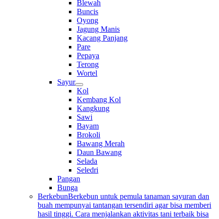
Blewah
Buncis
Oyong
Jagung Manis
Kacang Panjang
Pare
Pepaya
Terong
Wortel
Sayur
Kol
Kembang Kol
Kangkung
Sawi
Bayam
Brokoli
Bawang Merah
Daun Bawang
Selada
Seledri
Pangan
Bunga
Berkebun
Berkebun untuk pemula tanaman sayuran dan
buah mempunyai tantangan tersendiri agar bisa memberi
hasil tinggi. Cara menjalankan aktivitas tani terbaik bisa