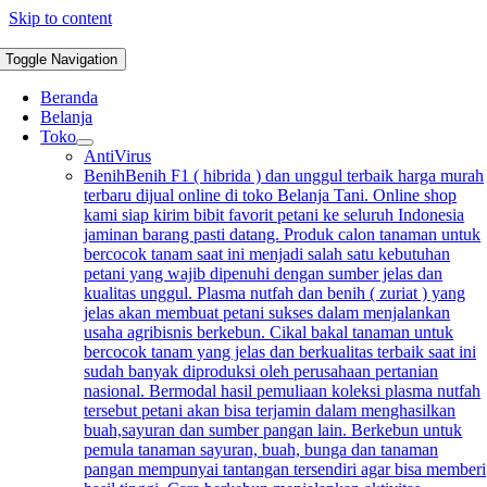
Skip to content
Toggle Navigation
Beranda
Belanja
Toko
AntiVirus
Benih
Benih F1 ( hibrida ) dan unggul terbaik harga murah
terbaru dijual online di toko Belanja Tani. Online shop
kami siap kirim bibit favorit petani ke seluruh Indonesia
jaminan barang pasti datang. Produk calon tanaman untuk
bercocok tanam saat ini menjadi salah satu kebutuhan
petani yang wajib dipenuhi dengan sumber jelas dan
kualitas unggul. Plasma nutfah dan benih ( zuriat ) yang
jelas akan membuat petani sukses dalam menjalankan
usaha agribisnis berkebun. Cikal bakal tanaman untuk
bercocok tanam yang jelas dan berkualitas terbaik saat ini
sudah banyak diproduksi oleh perusahaan pertanian
nasional. Bermodal hasil pemuliaan koleksi plasma nutfah
tersebut petani akan bisa terjamin dalam menghasilkan
buah,sayuran dan sumber pangan lain. Berkebun untuk
pemula tanaman sayuran, buah, bunga dan tanaman
pangan mempunyai tantangan tersendiri agar bisa memberi