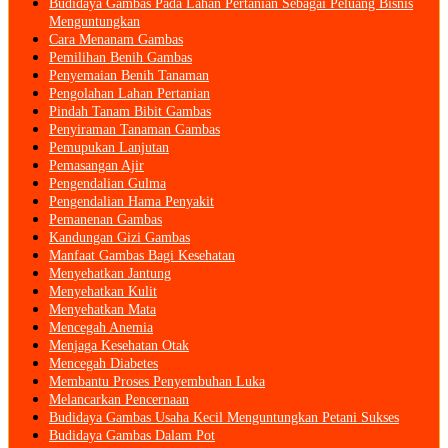
Budidaya Gambas Pada Lahan Pertanian Sebagai Peluang Bisnis
Menguntungkan
Cara Menanam Gambas
Pemilihan Benih Gambas
Penyemaian Benih Tanaman
Pengolahan Lahan Pertanian
Pindah Tanam Bibit Gambas
Penyiraman Tanaman Gambas
Pemupukan Lanjutan
Pemasangan Ajir
Pengendalian Gulma
Pengendalian Hama Penyakit
Pemanenan Gambas
Kandungan Gizi Gambas
Manfaat Gambas Bagi Kesehatan
Menyehatkan Jantung
Menyehatkan Kulit
Menyehatkan Mata
Mencegah Anemia
Menjaga Kesehatan Otak
Mencegah Diabetes
Membantu Proses Penyembuhan Luka
Melancarkan Pencernaan
Budidaya Gambas Usaha Kecil Menguntungkan Petani Sukses
Budidaya Gambas Dalam Pot