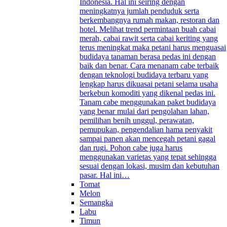
Indonesia. Hal ini seiring dengan
meningkatnya jumlah penduduk serta
berkembangnya rumah makan, restoran dan
hotel. Melihat trend permintaan buah cabai
merah, cabai rawit serta cabai keriting yang
terus meningkat maka petani harus menguasai
budidaya tanaman berasa pedas ini dengan
baik dan benar. Cara menanam cabe terbaik
dengan teknologi budidaya terbaru yang
lengkap harus dikuasai petani selama usaha
berkebun komoditi yang dikenal pedas ini.
Tanam cabe menggunakan paket budidaya
yang benar mulai dari pengolahan lahan,
pemilihan benih unggul, perawatan,
pemupukan, pengendalian hama penyakit
sampai panen akan mencegah petani gagal
dan rugi. Pohon cabe juga harus
menggunakan varietas yang tepat sehingga
sesuai dengan lokasi, musim dan kebutuhan
pasar. Hal ini…
Tomat
Melon
Semangka
Labu
Timun