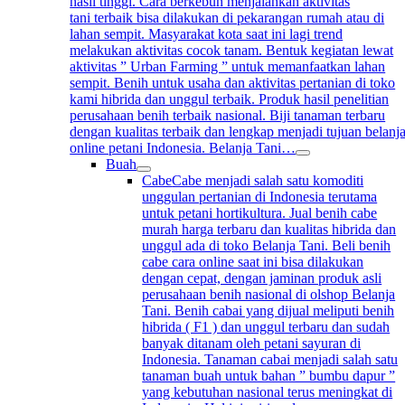
hasil tinggi. Cara berkebun menjalankan aktivitas
tani terbaik bisa dilakukan di pekarangan rumah atau di
lahan sempit. Masyarakat kota saat ini lagi trend
melakukan aktivitas cocok tanam. Bentuk kegiatan lewat
aktivitas ” Urban Farming ” untuk memanfaatkan lahan
sempit. Benih untuk usaha dan aktivitas pertanian di toko
kami hibrida dan unggul terbaik. Produk hasil penelitian
perusahaan benih terbaik nasional. Biji tanaman terbaru
dengan kualitas terbaik dan lengkap menjadi tujuan belanj
online petani Indonesia. Belanja Tani…
Buah
Cabe
Cabe menjadi salah satu komoditi
unggulan pertanian di Indonesia terutama
untuk petani hortikultura. Jual benih cabe
murah harga terbaru dan kualitas hibrida dan
unggul ada di toko Belanja Tani. Beli benih
cabe cara online saat ini bisa dilakukan
dengan cepat, dengan jaminan produk asli
perusahaan benih nasional di olshop Belanja
Tani. Benih cabai yang dijual meliputi benih
hibrida ( F1 ) dan unggul terbaru dan sudah
banyak ditanam oleh petani sayuran di
Indonesia. Tanaman cabai menjadi salah satu
tanaman buah untuk bahan ” bumbu dapur ”
yang kebutuhan nasional terus meningkat di