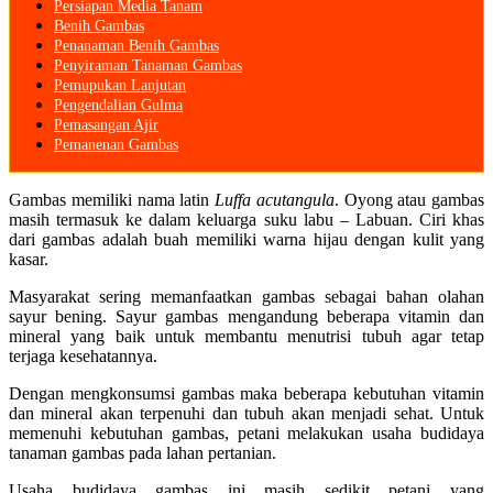
Persiapan Media Tanam
Benih Gambas
Penanaman Benih Gambas
Penyiraman Tanaman Gambas
Pemupukan Lanjutan
Pengendalian Gulma
Pemasangan Ajir
Pemanenan Gambas
Gambas memiliki nama latin
Luffa acutangula
. Oyong atau gambas
masih termasuk ke dalam keluarga suku labu – Labuan. Ciri khas
dari gambas adalah buah memiliki warna hijau dengan kulit yang
kasar.
Masyarakat sering memanfaatkan gambas sebagai bahan olahan
sayur bening. Sayur gambas mengandung beberapa vitamin dan
mineral yang baik untuk membantu menutrisi tubuh agar tetap
terjaga kesehatannya.
Dengan mengkonsumsi gambas maka beberapa kebutuhan vitamin
dan mineral akan terpenuhi dan tubuh akan menjadi sehat. Untuk
memenuhi kebutuhan gambas, petani melakukan usaha budidaya
tanaman gambas pada lahan pertanian.
Usaha budidaya gambas ini masih sedikit petani yang