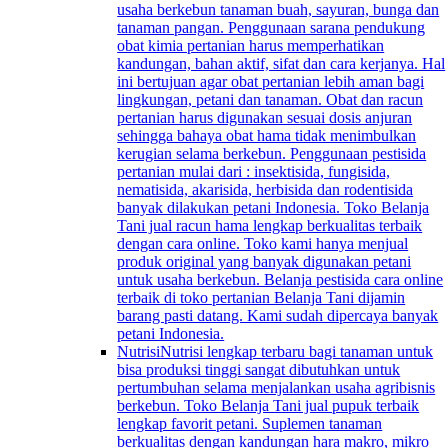
usaha berkebun tanaman buah, sayuran, bunga dan
tanaman pangan. Penggunaan sarana pendukung
obat kimia pertanian harus memperhatikan
kandungan, bahan aktif, sifat dan cara kerjanya. Hal
ini bertujuan agar obat pertanian lebih aman bagi
lingkungan, petani dan tanaman. Obat dan racun
pertanian harus digunakan sesuai dosis anjuran
sehingga bahaya obat hama tidak menimbulkan
kerugian selama berkebun. Penggunaan pestisida
pertanian mulai dari : insektisida, fungisida,
nematisida, akarisida, herbisida dan rodentisida
banyak dilakukan petani Indonesia. Toko Belanja
Tani jual racun hama lengkap berkualitas terbaik
dengan cara online. Toko kami hanya menjual
produk original yang banyak digunakan petani
untuk usaha berkebun. Belanja pestisida cara online
terbaik di toko pertanian Belanja Tani dijamin
barang pasti datang. Kami sudah dipercaya banyak
petani Indonesia.
Nutrisi
Nutrisi lengkap terbaru bagi tanaman untuk
bisa produksi tinggi sangat dibutuhkan untuk
pertumbuhan selama menjalankan usaha agribisnis
berkebun. Toko Belanja Tani jual pupuk terbaik
lengkap favorit petani. Suplemen tanaman
berkualitas dengan kandungan hara makro, mikro