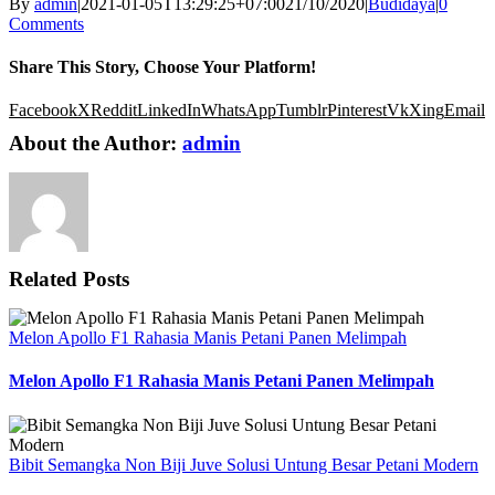
By
admin
|
2021-01-05T13:29:25+07:00
21/10/2020
|
Budidaya
|
0
Comments
Share This Story, Choose Your Platform!
Facebook
X
Reddit
LinkedIn
WhatsApp
Tumblr
Pinterest
Vk
Xing
Email
About the Author:
admin
Related Posts
Melon Apollo F1 Rahasia Manis Petani Panen Melimpah
Melon Apollo F1 Rahasia Manis Petani Panen Melimpah
Bibit Semangka Non Biji Juve Solusi Untung Besar Petani Modern