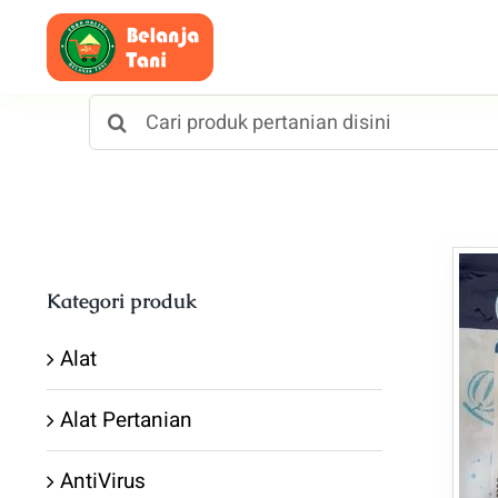
Skip
to
content
Search
for:
Kategori produk
Alat
Alat Pertanian
AntiVirus