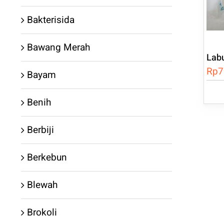
Bakterisida
Bawang Merah
Lab
Rp
7
Bayam
Benih
Berbiji
Berkebun
Blewah
Brokoli