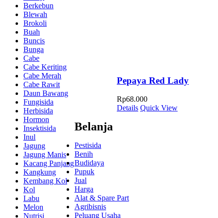
Berkebun
Blewah
Brokoli
Buah
Buncis
Bunga
Cabe
Cabe Keriting
Cabe Merah
Pepaya Red Lady
Cabe Rawit
Daun Bawang
Rp
68.000
Fungisida
Details
Quick View
Herbisida
Hormon
Belanja
Insektisida
Inul
Pestisida
Jagung
Benih
Jagung Manis
Budidaya
Kacang Panjang
Pupuk
Kangkung
Jual
Kembang Kol
Harga
Kol
Alat & Spare Part
Labu
Agribisnis
Melon
Peluang Usaha
Nutrisi