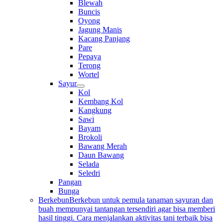
Blewah
Buncis
Oyong
Jagung Manis
Kacang Panjang
Pare
Pepaya
Terong
Wortel
Sayur
Kol
Kembang Kol
Kangkung
Sawi
Bayam
Brokoli
Bawang Merah
Daun Bawang
Selada
Seledri
Pangan
Bunga
Berkebun
Berkebun untuk pemula tanaman sayuran dan
buah mempunyai tantangan tersendiri agar bisa memberi
hasil tinggi. Cara menjalankan aktivitas tani terbaik bisa