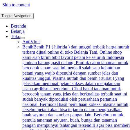
Skip to content
Toggle Navigation
Beranda
Belanja
Toko
AntiVirus
Benih
Benih F1 ( hibrida ) dan unggul terbaik harga murah
terbaru dijual online di toko Belanja Tani. Online shop
kami siap kirim bibit favorit petani ke seluruh Indonesia
jaminan barang pasti datang. Produk calon tanaman untuk
bercocok tanam saat ini menjadi salah satu kebutuhan
petani yang wajib dipenuhi dengan sumber jelas dan
kualitas unggul. Plasma nutfah dan benih ( zuriat ) yang
jelas akan membuat petani sukses dalam menjalankan
usaha agribisnis berkebun. Cikal bakal tanaman untuk
bercocok tanam yang jelas dan berkualitas terbaik saat ini
sudah banyak diproduksi oleh perusahaan pertanian
nasional. Bermodal hasil pemuliaan koleksi plasma nutfah
tersebut petani akan bisa terjamin dalam menghasilkan
buah,sayuran dan sumber pangan lain. Berkebun untuk
pemula tanaman sayuran, buah, bunga dan tanaman
pangan mempunyai tantangan tersendiri agar bisa memberi