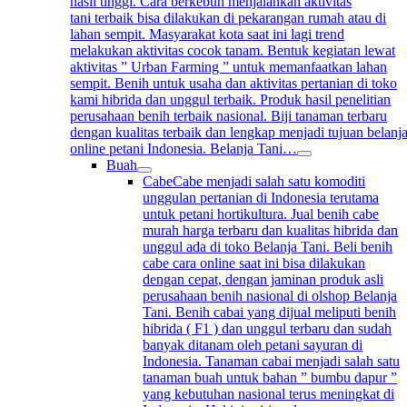
hasil tinggi. Cara berkebun menjalankan aktivitas
tani terbaik bisa dilakukan di pekarangan rumah atau di
lahan sempit. Masyarakat kota saat ini lagi trend
melakukan aktivitas cocok tanam. Bentuk kegiatan lewat
aktivitas ” Urban Farming ” untuk memanfaatkan lahan
sempit. Benih untuk usaha dan aktivitas pertanian di toko
kami hibrida dan unggul terbaik. Produk hasil penelitian
perusahaan benih terbaik nasional. Biji tanaman terbaru
dengan kualitas terbaik dan lengkap menjadi tujuan belanj
online petani Indonesia. Belanja Tani…
Buah
Cabe
Cabe menjadi salah satu komoditi
unggulan pertanian di Indonesia terutama
untuk petani hortikultura. Jual benih cabe
murah harga terbaru dan kualitas hibrida dan
unggul ada di toko Belanja Tani. Beli benih
cabe cara online saat ini bisa dilakukan
dengan cepat, dengan jaminan produk asli
perusahaan benih nasional di olshop Belanja
Tani. Benih cabai yang dijual meliputi benih
hibrida ( F1 ) dan unggul terbaru dan sudah
banyak ditanam oleh petani sayuran di
Indonesia. Tanaman cabai menjadi salah satu
tanaman buah untuk bahan ” bumbu dapur ”
yang kebutuhan nasional terus meningkat di