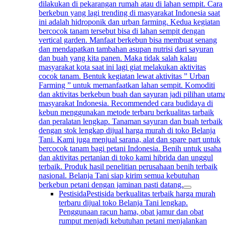
dilakukan di pekarangan rumah atau di lahan sempit. Cara
berkebun yang lagi trending di masyarakat Indonesia saat
ini adalah hidroponik dan urban farming. Kedua kegiatan
bercocok tanam tersebut bisa di lahan sempit dengan
vertical garden. Manfaat berkebun bisa membuat senang
dan mendapatkan tambahan asupan nutrisi dari sayuran
dan buah yang kita panen. Maka tidak salah kalau
masyarakat kota saat ini lagi giat melakukan aktivitas
cocok tanam. Bentuk kegiatan lewat aktivitas ” Urban
Farming ” untuk memanfaatkan lahan sempit. Komoditi
dan aktivitas berkebun buah dan sayuran jadi pilihan utam
masyarakat Indonesia. Recommended cara budidaya di
kebun menggunakan metode terbaru berkualitas tarbaik
dan peralatan lengkap. Tanaman sayuran dan buah terbaik
dengan stok lengkap dijual harga murah di toko Belanja
Tani. Kami juga menjual sarana, alat dan spare part untuk
bercocok tanam bagi petani Indonesia. Benih untuk usaha
dan aktivitas pertanian di toko kami hibrida dan unggul
terbaik. Produk hasil penelitian perusahaan benih terbaik
nasional. Belanja Tani siap kirim semua kebutuhan
berkebun petani dengan jaminan pasti datang.
Pestisida
Pestisida berkualitas terbaik harga murah
terbaru dijual toko Belanja Tani lengkap.
Penggunaan racun hama, obat jamur dan obat
rumput menjadi kebutuhan petani menjalankan