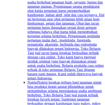
usaha berkebun tanaman buah, sayuran, bunga dan
tanaman pangan. Penggunaan sarana pendukung
obat kimia pertanian harus memperhatikan
kandungan, bahan aktif, sifat dan cara kerjanya. Hal
ini bertujuan agar obat pertanian lebih aman bagi
lingkungan, petani dan tanaman. Obat dan racun
pertanian harus digunakan sesuai dosis anjuran
sehingga bahaya obat hama tidak menimbulkan
kerugian selama berkebun. Penggunaan pestisida
pertanian mulai dari : insektisida, fungisida,
nematisida, akarisida, herbisida dan rodentisida
banyak dilakukan petani Indonesia. Toko Belanja
Tani jual racun hama lengkap berkualitas terbaik
dengan cara online. Toko kami hanya menjual
produk original yang banyak digunakan petani
untuk usaha berkebun. Belanja pestisida cara online
terbaik di toko pertanian Belanja Tani dijamin
barang pasti datang. Kami sudah dipercaya banyak
petani Indonesia.
Nutrisi
Nutrisi lengkap terbaru bagi tanaman untuk
bisa produksi tinggi sangat dibutuhkan untuk
pertumbuhan selama menjalankan usaha agribisnis
berkebun. Toko Belanja Tani jual pupuk terbaik
lengkap favorit petani. Suplemen tanaman
berkualitas dengan kandungan hara makro, mikro