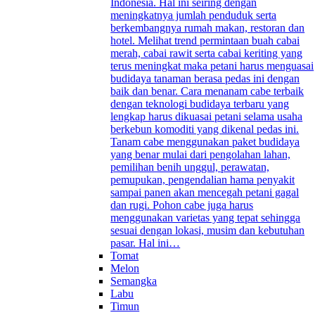
Indonesia. Hal ini seiring dengan
meningkatnya jumlah penduduk serta
berkembangnya rumah makan, restoran dan
hotel. Melihat trend permintaan buah cabai
merah, cabai rawit serta cabai keriting yang
terus meningkat maka petani harus menguasai
budidaya tanaman berasa pedas ini dengan
baik dan benar. Cara menanam cabe terbaik
dengan teknologi budidaya terbaru yang
lengkap harus dikuasai petani selama usaha
berkebun komoditi yang dikenal pedas ini.
Tanam cabe menggunakan paket budidaya
yang benar mulai dari pengolahan lahan,
pemilihan benih unggul, perawatan,
pemupukan, pengendalian hama penyakit
sampai panen akan mencegah petani gagal
dan rugi. Pohon cabe juga harus
menggunakan varietas yang tepat sehingga
sesuai dengan lokasi, musim dan kebutuhan
pasar. Hal ini…
Tomat
Melon
Semangka
Labu
Timun