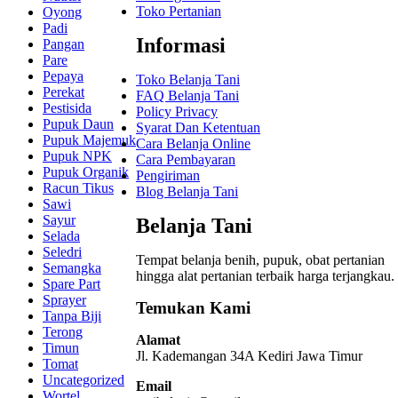
Toko Pertanian
Oyong
Padi
Informasi
Pangan
Pare
Pepaya
Toko Belanja Tani
Perekat
FAQ Belanja Tani
Pestisida
Policy Privacy
Pupuk Daun
Syarat Dan Ketentuan
Pupuk Majemuk
Cara Belanja Online
Pupuk NPK
Cara Pembayaran
Pupuk Organik
Pengiriman
Racun Tikus
Blog Belanja Tani
Sawi
Sayur
Belanja Tani
Selada
Seledri
Tempat belanja benih, pupuk, obat pertanian
Semangka
hingga alat pertanian terbaik
harga terjangkau.
Spare Part
Sprayer
Temukan Kami
Tanpa Biji
Terong
Alamat
Timun
Jl. Kademangan 34A Kediri
Jawa Timur
Tomat
Uncategorized
Email
Wortel