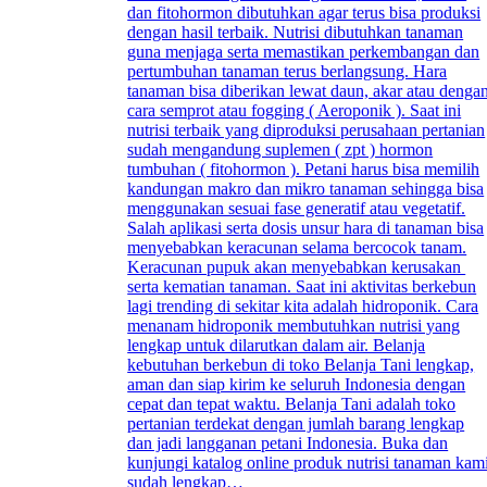
dan fitohormon dibutuhkan agar terus bisa produksi
dengan hasil terbaik. Nutrisi dibutuhkan tanaman
guna menjaga serta memastikan perkembangan dan
pertumbuhan tanaman terus berlangsung. Hara
tanaman bisa diberikan lewat daun, akar atau denga
cara semprot atau fogging ( Aeroponik ). Saat ini
nutrisi terbaik yang diproduksi perusahaan pertanian
sudah mengandung suplemen ( zpt ) hormon
tumbuhan ( fitohormon ). Petani harus bisa memilih
kandungan makro dan mikro tanaman sehingga bisa
menggunakan sesuai fase generatif atau vegetatif.
Salah aplikasi serta dosis unsur hara di tanaman bisa
menyebabkan keracunan selama bercocok tanam.
Keracunan pupuk akan menyebabkan kerusakan
serta kematian tanaman. Saat ini aktivitas berkebun
lagi trending di sekitar kita adalah hidroponik. Cara
menanam hidroponik membutuhkan nutrisi yang
lengkap untuk dilarutkan dalam air. Belanja
kebutuhan berkebun di toko Belanja Tani lengkap,
aman dan siap kirim ke seluruh Indonesia dengan
cepat dan tepat waktu. Belanja Tani adalah toko
pertanian terdekat dengan jumlah barang lengkap
dan jadi langganan petani Indonesia. Buka dan
kunjungi katalog online produk nutrisi tanaman kam
sudah lengkap…