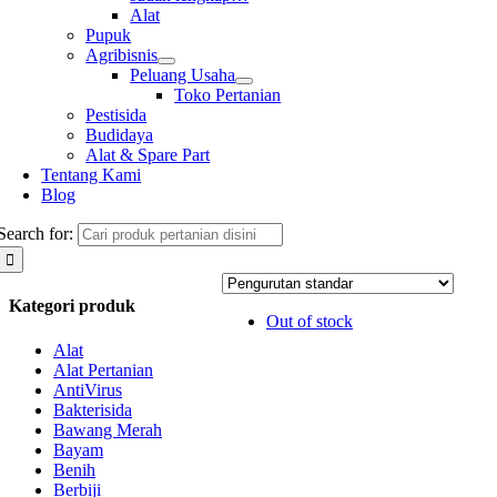
Alat
Pupuk
Agribisnis
Peluang Usaha
Toko Pertanian
Pestisida
Budidaya
Alat & Spare Part
Tentang Kami
Blog
Search for:
Kategori produk
Out of stock
Alat
Alat Pertanian
AntiVirus
Bakterisida
Bawang Merah
Bayam
Benih
Berbiji